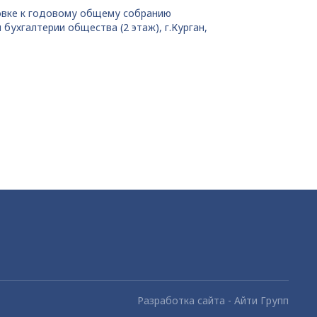
овке к годовому общему собранию
ухгалтерии общества (2 этаж), г.Курган,
Разработка сайта - Айти Групп