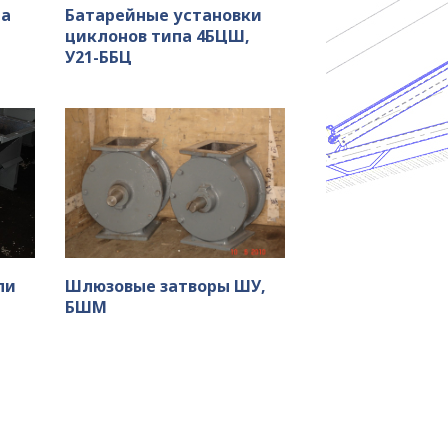
па
Батарейные установки
циклонов типа 4БЦШ,
У21-ББЦ
ли
Шлюзовые затворы ШУ,
БШМ