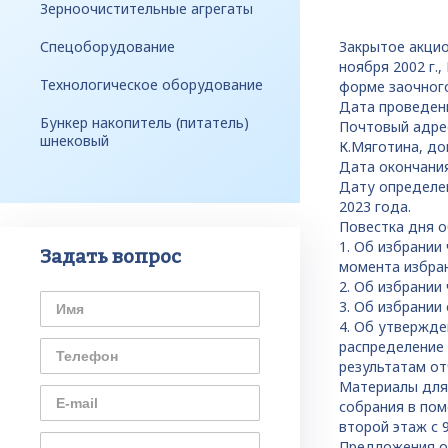
Зерноочистительные агрегаты
Спецоборудование
Закрытое акци
ноября 2002 г.
Технологическое оборудование
форме заочного
Дата проведени
Бункер накопитель (питатель)
Почтовый адрес
шнековый
К.Мяготина, д
Дата окончания
Дату определен
2023 года.
Повестка дня о
1. Об избрании
Задать вопрос
момента избран
2. Об избрании
3. Об избрании
4. Об утвержде
распределение 
результатам от
Материалы для 
собрания в пом
второй этаж с 9
Предложения от