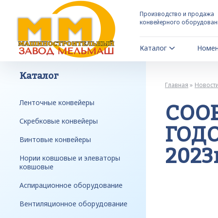
Производство и продажа
конвейерного оборудован
Каталог
Номен
Каталог
Главная
Новост
Ленточные конвейеры
СОО
Скребковые конвейеры
ГОД
Винтовые конвейеры
2023
Нории ковшовые и элеваторы
ковшовые
Аспирационное оборудование
Вентиляционное оборудование