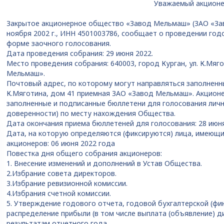
Уважаемый акционе
Закрытое акционерное общество «Завод Мельмаш» (ЗАО «За
ноября 2002 г., ИНН 4501003786, сообщает о проведении го
форме заочного голосования.
Дата проведения собрания: 29 июня 2022.
Место проведения собрания: 640003, город Курган, ул. К.Мяг
Мельмаш».
Почтовый адрес, по которому могут направляться заполненные
К.Мяготина, дом 41 приемная ЗАО «Завод Мельмаш». Акционе
заполненные и подписанные бюллетени для голосования личн
доверенности) по месту нахождения Общества.
Дата окончания приема бюллетеней для голосования: 28 июн
Дата, на которую определяются (фиксируются) лица, имеющи
акционеров: 06 июня 2022 года
Повестка дня общего собрания акционеров:
1. Внесение изменений и дополнений в Устав Общества.
2.Избрание совета директоров.
3.Избрание ревизионной комиссии.
4.Избрания счетной комиссии.
5. Утверждение годового отчета, годовой бухгалтерской (фи
распределение прибыли (в том числе выплата (объявление) 
результатам отчетного года.