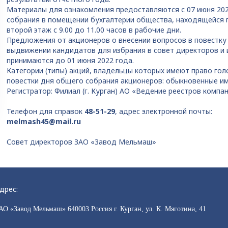
Материалы для ознакомления предоставляются с 07 июня 202
собрания в помещении бухгалтерии общества, находящейся по 
второй этаж с 9.00 до 11.00 часов в рабочие дни.
Предложения от акционеров о внесении вопросов в повестку
выдвижении кандидатов для избрания в совет директоров и 
принимаются до 01 июня 2022 года.
Категории (типы) акций, владельцы которых имеют право гол
повестки дня общего собрания акционеров: обыкновенные им
Регистратор: Филиал (г. Курган) АО «Ведение реестров компа
Телефон для справок
48-51-29
, адрес электронной почты:
melmash45@mail.ru
Совет директоров ЗАО «Завод Мельмаш»
дрес:
АО «Завод Мельмаш» 640003 Россия г. Курган, ул. К. Мяготина, 41