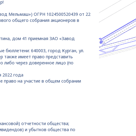
р!
вод Мельмаш») ОГРН 1024500520439 от 22
дового общего собрания акционеров в
отина, дом 41 приемная ЗАО «Завод
 бюллетени: 640003, город Курган, ул.
р также имеет право представить
о либо через доверенное лицо (по
я 2022 года
е право на участие в общем собрании
нансовой) отчетности общества;
дивидендов) и убытков общества по