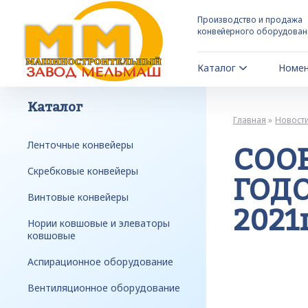
Производство и продажа
конвейерного оборудован
Каталог
Номен
Каталог
Главная
Новост
Ленточные конвейеры
СОО
Скребковые конвейеры
ГОД
Винтовые конвейеры
2021г
Нории ковшовые и элеваторы
ковшовые
Аспирационное оборудование
Вентиляционное оборудование