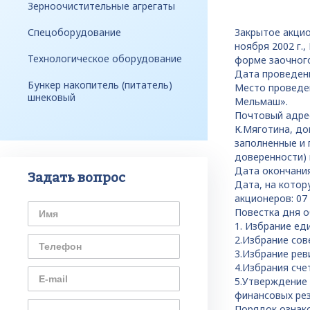
Зерноочистительные агрегаты
Спецоборудование
Закрытое акци
ноября 2002 г.
Технологическое оборудование
форме заочного
Дата проведени
Бункер накопитель (питатель)
Место проведен
шнековый
Мельмаш».
Почтовый адрес
К.Мяготина, до
заполненные и 
доверенности)
Дата окончания
Задать вопрос
Дата, на котор
акционеров: 07
Повестка дня о
1. Избрание ед
2.Избрание сов
3.Избрание рев
4.Избрания сче
5.Утверждение 
финансовых ре
Порядок ознак