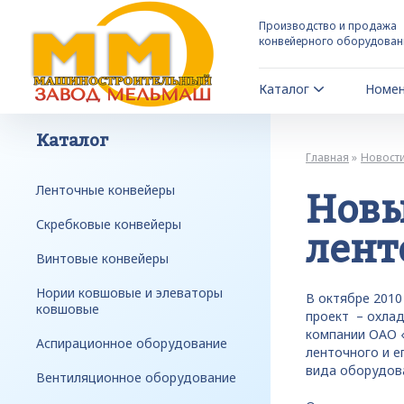
Производство и продажа
конвейерного оборудован
Каталог
Номен
Каталог
Главная
Новост
Ленточные конвейеры
Новы
Скребковые конвейеры
лен
Винтовые конвейеры
Нории ковшовые и элеваторы
В октябре 2010
ковшовые
проект – охла
компании ОАО «
Аспирационное оборудование
ленточного и е
вида оборудов
Вентиляционное оборудование