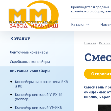
Производство и продажа
конвейерного оборудован
Каталог
Номен
Каталог
Главная
Каталог
Ленточные конвейеры
Смес
Скребковые конвейеры
Винтовые конвейеры
Отправит
Конвейеры винтовые типа БКВ
и КВ
Смеситель пр
очищенных от
Конвейер винтовой У-РХ-61
кирпич, череп
(Хоппер)
Конвейер винтовой У9-УКВ